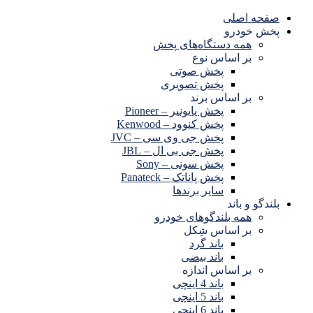
صفحه اصلی
پخش خودرو
همه دستگاه‌های پخش
بر اساس نوع
پخش صوتی
پخش تصویری
بر اساس برند
پخش پایونیر – Pioneer
پخش کنوود – Kenwood
پخش جی وی سی – JVC
پخش جی بی ال – JBL
پخش سونی – Sony
پخش پاناتک – Panateck
سایر برندها
بلندگو و باند
همه بلندگوهای خودرو
بر اساس شِکل
باند گرد
باند بیضی
بر اساس اندازه
باند 4 اینچی
باند 5 اینچی
باند 6 اینچی