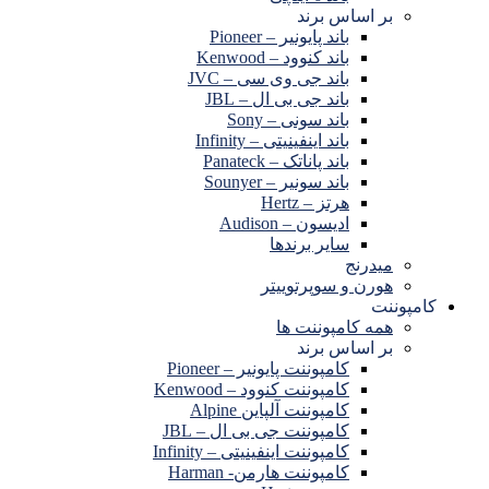
بر اساس برند
باند پایونیر – Pioneer
باند کنوود – Kenwood
باند جی وی سی – JVC
باند جی بی ال – JBL
باند سونی – Sony
باند اینفینیتی – Infinity
باند پاناتک – Panateck
باند سونیر – Sounyer
هرتز – Hertz
ادیسون – Audison
سایر برندها
میدرنج
هورن و سوپرتوییتر
کامپوننت
همه کامپوننت ها
بر اساس برند
کامپوننت پایونیر – Pioneer
کامپوننت کنوود – Kenwood
کامپوننت آلپاین Alpine
کامپوننت جی بی ال – JBL
کامپوننت اینفینیتی – Infinity
کامپوننت هارمن- Harman