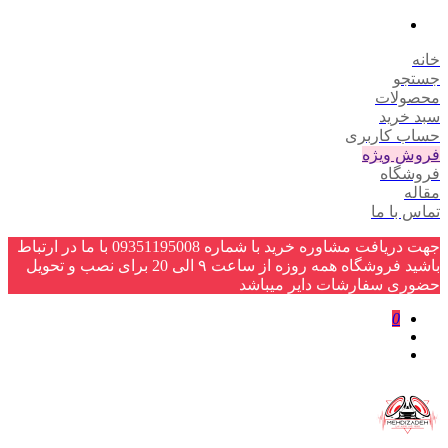
خانه
جستجو
محصولات
سبد خرید
حساب کاربری
فروش ویژه
فروشگاه
مقاله
تماس با ما
جهت دریافت مشاوره خرید با شماره 09351195008 با ما در ارتباط
باشید فروشگاه همه روزه از ساعت ۹ الی 20 برای نصب و تحویل
حضوری سفارشات دایر میباشد
0