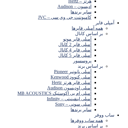
هرتز – Hertz
ادیسون – Audison
سایر برندها
کامپوننت جی وی سی – JVC
آمپلی فایر
همه آمپلی فایرها
بر اساس کانال
آمپلی فایر مونو
آمپلی فایر 2 کانال
آمپلی فایر 4 کانال
آمپلی فایر 5 کانال
پروسسور
بر اساس برند
آمپلی پایونیر Pioneer
آمپلی کنوود Kenwood
آمپلی فایر هرتز Hertz
آمپلی اودیسون Audison
آمپلی ام بی اکوستیک MB ACOUSTICS
آمپلی اینفینیتی – Infinity
آمپلی سونی – Sony
سایر برندها
ساب ووفر
همه ساب ووفرها
بر اساس برند