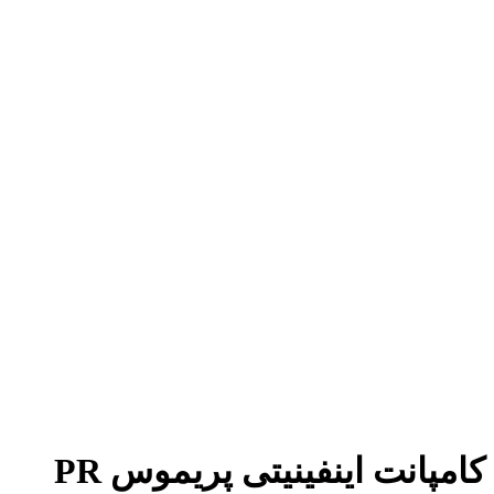
کامپانت اینفینیتی پریموس PR