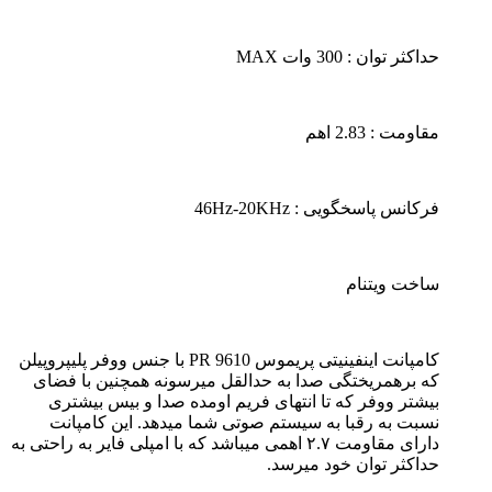
حداکثر توان : 300 وات MAX
مقاومت : 2.83 اهم
فرکانس پاسخگویی : 46Hz-20KHz
ساخت ویتنام
کامپانت اینفینیتی پریموس PR 9610 با جنس ووفر پلیپروپیلن
که برهمریختگی صدا به حدالقل میرسونه همچنین با فضای
بیشتر ووفر که تا انتهای فریم اومده صدا و بیس بیشتری
نسبت به رقبا به سیستم صوتی شما میدهد. این کامپانت
دارای مقاومت ۲.۷ اهمی میباشد که با امپلی فایر به راحتی به
حداکثر توان خود میرسد.