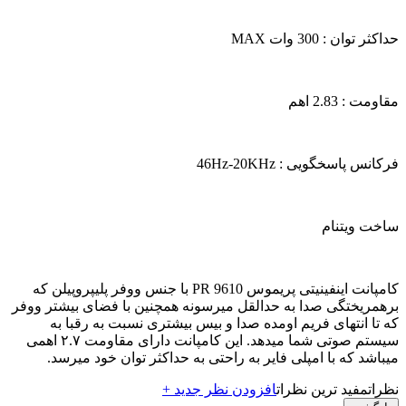
حداکثر توان : 300 وات MAX
مقاومت : 2.83 اهم
فرکانس پاسخگویی : 46Hz-20KHz
ساخت ویتنام
کامپانت اینفینیتی پریموس PR 9610 با جنس ووفر پلیپروپیلن که
برهمریختگی صدا به حدالقل میرسونه همچنین با فضای بیشتر ووفر
که تا انتهای فریم اومده صدا و بیس بیشتری نسبت به رقبا به
سیستم صوتی شما میدهد. این کامپانت دارای مقاومت ۲.۷ اهمی
میباشد که با امپلی فایر به راحتی به حداکثر توان خود میرسد.
نظرات
مفید ترین نظرات
افزودن نظر جدید +